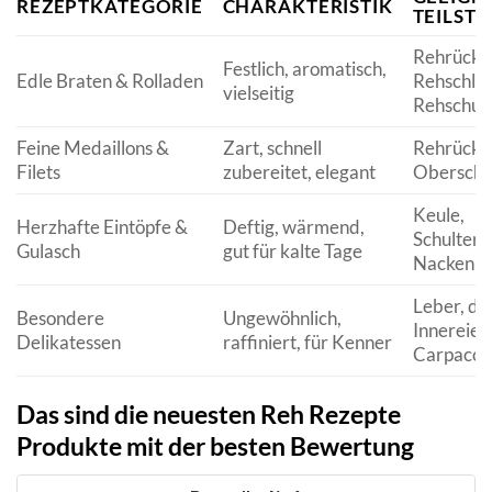
REZEPTKATEGORIE
CHARAKTERISTIK
TEILST
Rehrücke
Festlich, aromatisch,
Edle Braten & Rolladen
Rehschleg
vielseitig
Rehschult
Feine Medaillons &
Zart, schnell
Rehrücke
Filets
zubereitet, elegant
Oberscha
Keule,
Herzhafte Eintöpfe &
Deftig, wärmend,
Schulter,
Gulasch
gut für kalte Tage
Nacken
Leber, di
Besondere
Ungewöhnlich,
Innereien
Delikatessen
raffiniert, für Kenner
Carpacci
Das sind die neuesten Reh Rezepte
Produkte mit der besten Bewertung