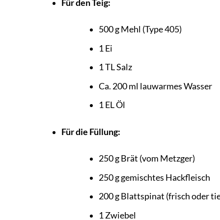
Für den Teig:
500 g Mehl (Type 405)
1 Ei
1 TL Salz
Ca. 200 ml lauwarmes Wasser
1 EL Öl
Für die Füllung:
250 g Brät (vom Metzger)
250 g gemischtes Hackfleisch
200 g Blattspinat (frisch oder ti
1 Zwiebel