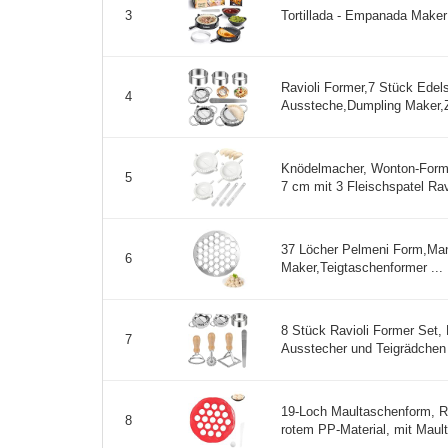
Tortillada - Empanada Maker
3
Ravioli Former,7 Stück Edels
4
Aussteche,Dumpling Maker,Zu
Knödelmacher, Wonton-Form
5
7 cm mit 3 Fleischspatel Rav
37 Löcher Pelmeni Form,Man
6
Maker,Teigtaschenformer ...
8 Stück Ravioli Former Set, 
7
Ausstecher und Teigrädchen 
19-Loch Maultaschenform, Ra
8
rotem PP-Material, mit Mault