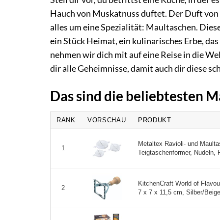
Hauch von Muskatnuss duftet. Der Duft von sc
alles um eine Spezialität: Maultaschen. Diese
ein Stück Heimat, ein kulinarisches Erbe, d
nehmen wir dich mit auf eine Reise in die We
dir alle Geheimnisse, damit auch dir diese sc
Das sind die beliebtesten
RANK
VORSCHAU
PRODUKT
Metaltex Ravioli- und Mault
1
Teigtaschenformer, Nudeln, P
KitchenCraft World of Flavou
2
7 x 7 x 11,5 cm, Silber/Beige