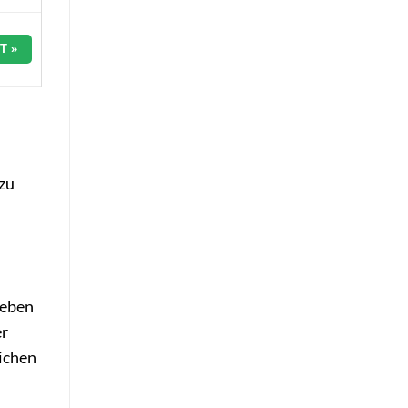
T »
 zu
ieben
er
eichen