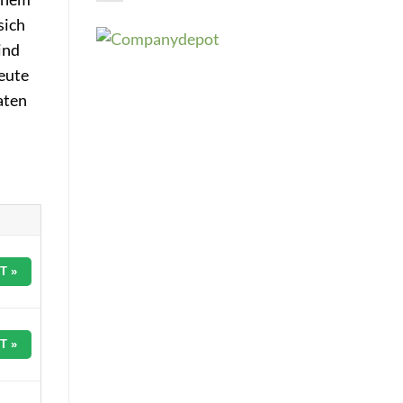
sich
ind
heute
aten
T »
T »