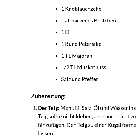
1 Knoblauchzehe
1 altbackenes Brötchen
1 Ei
1 Bund Petersilie
1 TL Majoran
1/2 TL Muskatnuss
Salz und Pfeffer
Zubereitung:
Der Teig:
Mehl, Ei, Salz, Öl und Wasser in
Teig sollte nicht kleben, aber auch nicht 
hinzufügen. Den Teig zu einer Kugel form
lassen.