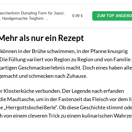
aschenform Dumpling Form für Jiaozi,
9,99 €
ZUM TOP ANGEBO
, Handgemachte Teigform ...
Mehr als nur ein Rezept
e können in der Brühe schwimmen, in der Pfanne knusprig
ie Füllung variiert von Region zu Region und von Familie
gartigen Geschmackserlebnis macht. Doch eines haben alle
 gemacht und schmecken nach Zuhause.
der Klosterküche verbunden. Der Legende nach erfanden
e Maultasche, um in der Fastenzeit das Fleisch vor dem l
e „Herrgottsbscheißerle“. Ob diese Geschichte stimmt od
sich von einem cleveren Trick zu einem kulinarischen Wahrz