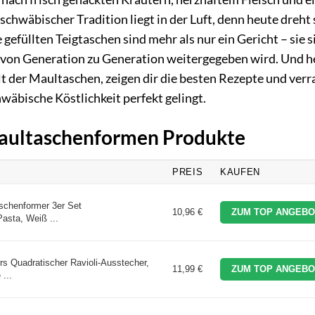
hwäbischer Tradition liegt in der Luft, denn heute dreht 
 gefüllten Teigtaschen sind mehr als nur ein Gericht – sie s
as von Generation zu Generation weitergegeben wird. Und 
lt der Maultaschen, zeigen dir die besten Rezepte und verr
hwäbische Köstlichkeit perfekt gelingt.
 Maultaschenformen Produkte
PREIS
KAUFEN
aschenformer 3er Set
10,96 €
ZUM TOP ANGEBO
asta, Weiß ...
rs Quadratischer Ravioli-Ausstecher,
11,99 €
ZUM TOP ANGEBO
 ...