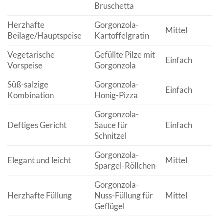
Bruschetta
Herzhafte
Gorgonzola-
Mittel
Beilage/Hauptspeise
Kartoffelgratin
Vegetarische
Gefüllte Pilze mit
Einfach
Vorspeise
Gorgonzola
Süß-salzige
Gorgonzola-
Einfach
Kombination
Honig-Pizza
Gorgonzola-
Deftiges Gericht
Sauce für
Einfach
Schnitzel
Gorgonzola-
Elegant und leicht
Mittel
Spargel-Röllchen
Gorgonzola-
Herzhafte Füllung
Nuss-Füllung für
Mittel
Geflügel