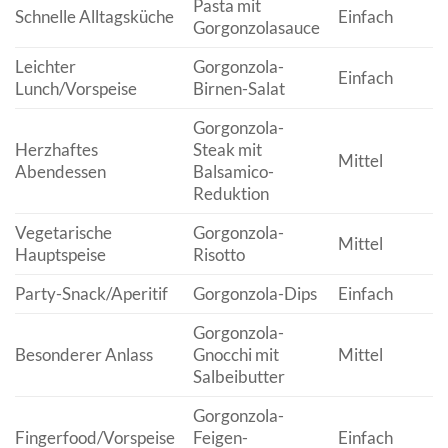
Pasta mit
Schnelle Alltagsküche
Einfach
Gorgonzolasauce
Leichter
Gorgonzola-
Einfach
Lunch/Vorspeise
Birnen-Salat
Gorgonzola-
Herzhaftes
Steak mit
Mittel
Abendessen
Balsamico-
Reduktion
Vegetarische
Gorgonzola-
Mittel
Hauptspeise
Risotto
Party-Snack/Aperitif
Gorgonzola-Dips
Einfach
Gorgonzola-
Besonderer Anlass
Gnocchi mit
Mittel
Salbeibutter
Gorgonzola-
Fingerfood/Vorspeise
Feigen-
Einfach