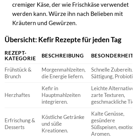
cremiger Käse, der wie Frischkäse verwendet
werden kann. Würze ihn nach Belieben mit
Kräutern und Gewürzen.
Übersicht: Kefir Rezepte für jeden Tag
REZEPT-
BESCHREIBUNG
BESONDERHEIT
KATEGORIE
Frühstück &
Morgenmahlzeiten,
Schnelle Zubereitun
Brunch
die Energie liefern.
Sättigung, Probiotik
Kefir in
Leichte Alternativen
Herzhaftes
Hauptmahlzeiten
zarte Texturen,
integrieren.
geschmackliche Tief
Kalte Genüsse,
Köstliche Getränke
Erfrischung &
gesündere
und süße
Desserts
Süßspeisen, exotisch
Kreationen.
Aromen.