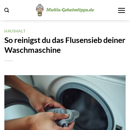
Zum
Inhalt
springen
HAUSHALT
So reinigst du das Flusensieb deiner
Waschmaschine