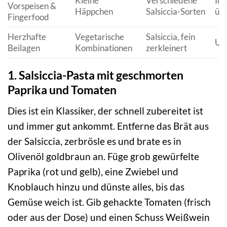
Kleine
Verschiedene
Int
Vorspeisen &
Häppchen
Salsiccia-Sorten
üb
Fingerfood
Herzhafte
Vegetarische
Salsiccia, fein
Uma
Beilagen
Kombinationen
zerkleinert
1. Salsiccia-Pasta mit geschmorten
Paprika und Tomaten
Dies ist ein Klassiker, der schnell zubereitet ist
und immer gut ankommt. Entferne das Brät aus
der Salsiccia, zerbrösle es und brate es in
Olivenöl goldbraun an. Füge grob gewürfelte
Paprika (rot und gelb), eine Zwiebel und
Knoblauch hinzu und dünste alles, bis das
Gemüse weich ist. Gib gehackte Tomaten (frisch
oder aus der Dose) und einen Schuss Weißwein