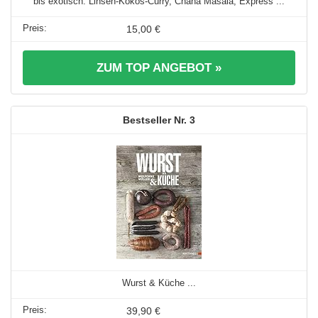
bis exotisch: Linsen-Kokos-Curry, Chana Masala, Express ...
15,00 €
ZUM TOP ANGEBOT »
3
Wurst & Küche ...
39,90 €