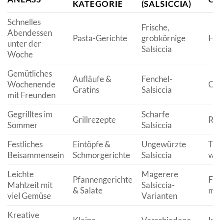
KATEGORIE
(SALSICCIA)
Schnelles
Frische,
Abendessen
Pasta-Gerichte
grobkörnige
Her
unter der
Salsiccia
Woche
Gemütliches
Aufläufe &
Fenchel-
Wochenende
Cre
Gratins
Salsiccia
mit Freunden
Gegrilltes im
Scharfe
Grillrezepte
Rau
Sommer
Salsiccia
Festliches
Eintöpfe &
Ungewürzte
Tie
Beisammensein
Schmorgerichte
Salsiccia
wä
Leichte
Magerere
Pfannengerichte
Fri
Mahlzeit mit
Salsiccia-
& Salate
me
viel Gemüse
Varianten
Kreative