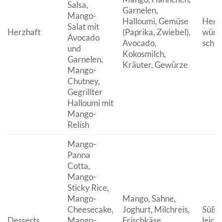
Salsa,
Garnelen,
Mango-
Halloumi, Gemüse
Herzh
Salat mit
Herzhaft
(Paprika, Zwiebel),
würzi
Avocado
Avocado,
schar
und
Kokosmilch,
Garnelen,
Kräuter, Gewürze
Mango-
Chutney,
Gegrillter
Halloumi mit
Mango-
Relish
Mango-
Panna
Cotta,
Mango-
Sticky Rice,
Mango-
Mango, Sahne,
Cheesecake,
Joghurt, Milchreis,
Süß, 
Desserts
Mango-
Frischkäse,
leich