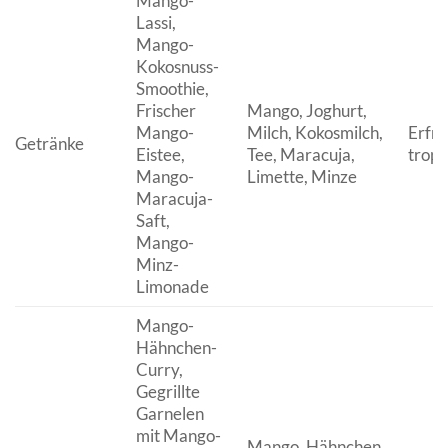
Mango-
Lassi,
Mango-
Kokosnuss-
Smoothie,
Frischer
Mango, Joghurt,
Mango-
Milch, Kokosmilch,
Erfri
Getränke
Eistee,
Tee, Maracuja,
tropi
Mango-
Limette, Minze
Maracuja-
Saft,
Mango-
Minz-
Limonade
Mango-
Hähnchen-
Curry,
Gegrillte
Garnelen
mit Mango-
Mango, Hähnchen,