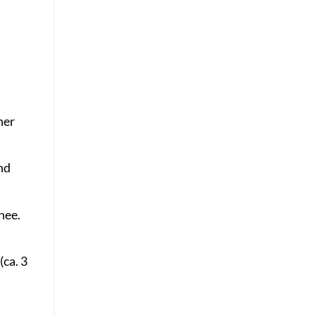
ner
nd
nee.
(ca. 3