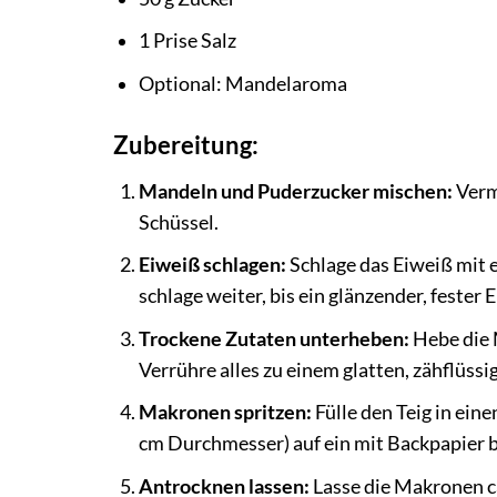
1 Prise Salz
Optional: Mandelaroma
Zubereitung:
Mandeln und Puderzucker mischen:
Verm
Schüssel.
Eiweiß schlagen:
Schlage das Eiweiß mit e
schlage weiter, bis ein glänzender, fester 
Trockene Zutaten unterheben:
Hebe die 
Verrühre alles zu einem glatten, zähflüssig
Makronen spritzen:
Fülle den Teig in eine
cm Durchmesser) auf ein mit Backpapier b
Antrocknen lassen:
Lasse die Makronen c