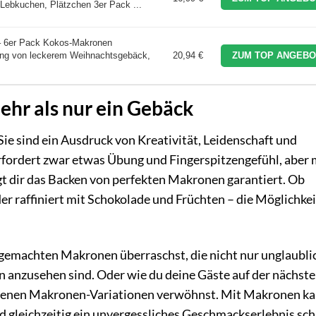
ebkuchen, Plätzchen 3er Pack ...
– 6er Pack Kokos-Makronen
ung von leckerem Weihnachtsgebäck,
20,94 €
ZUM TOP ANGEBO
hr als nur ein Gebäck
ie sind ein Ausdruck von Kreativität, Leidenschaft und
fordert zwar etwas Übung und Fingerspitzengefühl, aber 
t dir das Backen von perfekten Makronen garantiert. Ob
er raffiniert mit Schokolade und Früchten – die Möglichke
bstgemachten Makronen überraschst, die nicht nur unglaubli
 anzusehen sind. Oder wie du deine Gäste auf der nächst
edenen Makronen-Variationen verwöhnst. Mit Makronen k
d gleichzeitig ein unvergessliches Geschmackserlebnis sch