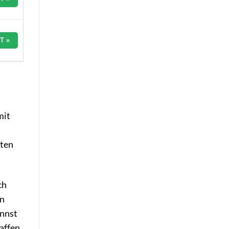
T »
mit
iten
ch
en
annst
affen.