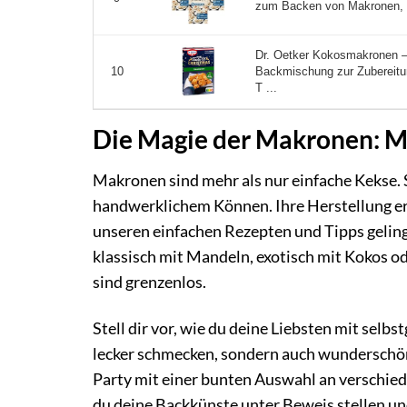
zum Backen von Makronen, L
Dr. Oetker Kokosmakronen 
Backmischung zur Zubereit
10
T ...
Die Magie der Makronen: Me
Makronen sind mehr als nur einfache Kekse. S
handwerklichem Können. Ihre Herstellung er
unseren einfachen Rezepten und Tipps geling
klassisch mit Mandeln, exotisch mit Kokos od
sind grenzenlos.
Stell dir vor, wie du deine Liebsten mit sel
lecker schmecken, sondern auch wunderschön
Party mit einer bunten Auswahl an verschi
du deine Backkünste unter Beweis stellen un