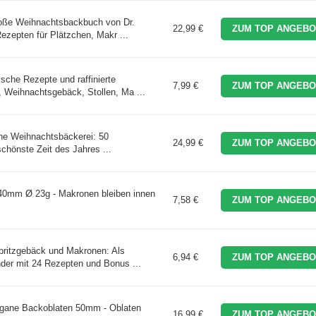
oße Weihnachtsbackbuch von Dr.
22,99 €
ZUM TOP ANGEBO
ezepten für Plätzchen, Makr ...
sche Rezepte und raffinierte
7,99 €
ZUM TOP ANGEBO
 Weihnachtsgebäck, Stollen, Ma ...
e Weihnachtsbäckerei: 50
24,99 €
ZUM TOP ANGEBO
chönste Zeit des Jahres ...
40mm Ø 23g - Makronen bleiben innen
7,58 €
ZUM TOP ANGEBO
pritzgebäck und Makronen: Als
6,94 €
ZUM TOP ANGEBO
der mit 24 Rezepten und Bonus ...
egane Backoblaten 50mm - Oblaten
16,99 €
ZUM TOP ANGEBO