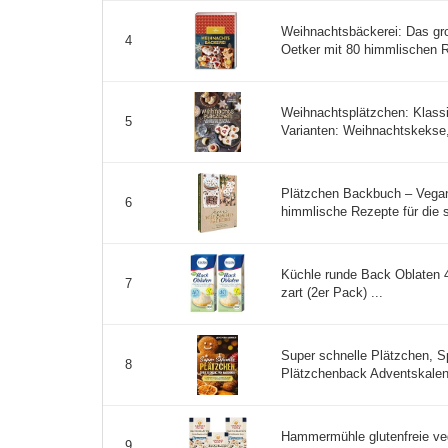
Weihnachtsbäckerei: Das gr
4
Oetker mit 80 himmlischen R
Weihnachtsplätzchen: Klassi
5
Varianten: Weihnachtskekse,
Plätzchen Backbuch – Vegan
6
himmlische Rezepte für die s
Küchle runde Back Oblaten 
7
zart (2er Pack) ...
Super schnelle Plätzchen, S
8
Plätzchenback Adventskalen
Hammermühle glutenfreie v
9