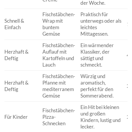
der Woche.
Fischstäbchen-
Praktisch für
Schnell &
Wrap mit
unterwegs oder als
15
Einfach
buntem
leichtes
Gemüse
Mittagessen.
Fischstäbchen-
Ein wärmender
Herzhaft &
Auflauf mit
Klassiker, der
40
Deftig
Kartoffeln und
sättigt und
Lauch
schmeckt.
Fischstäbchen-
Würzig und
Herzhaft &
Pfanne mit
aromatisch,
25
Deftig
mediterranem
perfekt für den
Gemüse
Sommerabend.
Ein Hit bei kleinen
Fischstäbchen-
und großen
Für Kinder
Pizza-
25
Kindern, lustig und
Schnecken
lecker.