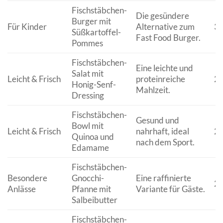
Fischstäbchen-
Die gesündere
Burger mit
Für Kinder
Alternative zum
30
Süßkartoffel-
Fast Food Burger.
Pommes
Fischstäbchen-
Eine leichte und
Salat mit
Leicht & Frisch
proteinreiche
20
Honig-Senf-
Mahlzeit.
Dressing
Fischstäbchen-
Gesund und
Bowl mit
Leicht & Frisch
nahrhaft, ideal
25
Quinoa und
nach dem Sport.
Edamame
Fischstäbchen-
Besondere
Gnocchi-
Eine raffinierte
20
Anlässe
Pfanne mit
Variante für Gäste.
Salbeibutter
Fischstäbchen-