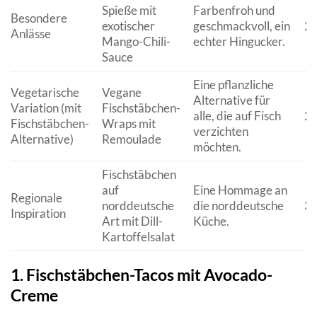
Spieße mit
Farbenfroh und
Besondere
exotischer
geschmackvoll, ein
25
Anlässe
Mango-Chili-
echter Hingucker.
Sauce
Eine pflanzliche
Vegetarische
Vegane
Alternative für
Variation (mit
Fischstäbchen-
alle, die auf Fisch
20
Fischstäbchen-
Wraps mit
verzichten
Alternative)
Remoulade
möchten.
Fischstäbchen
auf
Eine Hommage an
Regionale
norddeutsche
die norddeutsche
30
Inspiration
Art mit Dill-
Küche.
Kartoffelsalat
1. Fischstäbchen-Tacos mit Avocado-
Creme